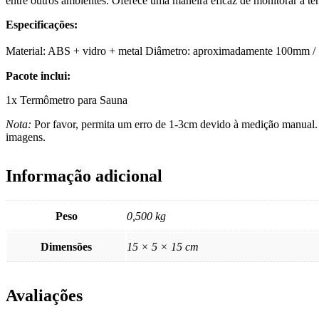
entre outros ambientes. Oferece uma maneira eficaz de monitorar a te
Especificações:
Material: ABS + vidro + metal Diâmetro: aproximadamente 100mm / 
Pacote inclui:
1x Termômetro para Sauna
Nota:
Por favor, permita um erro de 1-3cm devido à medição manual. C
imagens.
Informação adicional
Peso
0,500 kg
Dimensões
15 × 5 × 15 cm
Avaliações