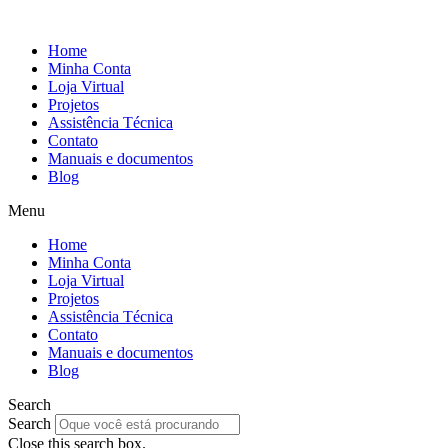
Ir
para
Home
o
Minha Conta
conteúdo
Loja Virtual
Projetos
Assistência Técnica
Contato
Manuais e documentos
Blog
Menu
Home
Minha Conta
Loja Virtual
Projetos
Assistência Técnica
Contato
Manuais e documentos
Blog
Search
Search
Close this search box.