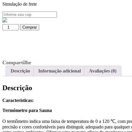
Simulação de frete
Termômetro
Comprar
para
Sauna
Seca
de
0
a
Compartilhe
120
℃
Descrição
Informação adicional
Avaliações (0)
quantidade
Descrição
Características:
Termômetro para Sauna
O termômetro indica uma faixa de temperatura de 0 a 120 ℃, com precis
precisão e cores confortáveis para distinguir, adequado para qualquer