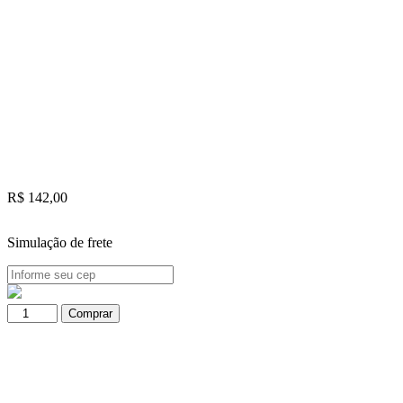
R$
142,00
Simulação de frete
Termômetro
Comprar
para
Sauna
Seca
de
0