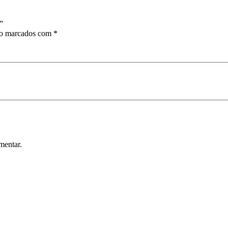
”
ão marcados com
*
mentar.