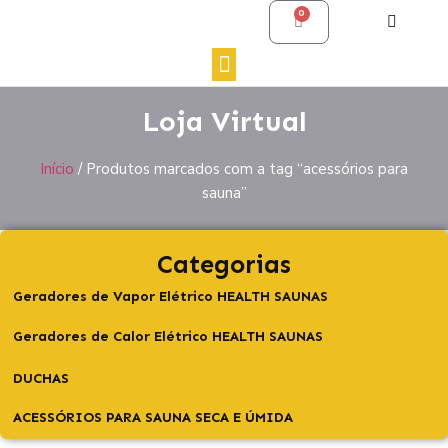
0
Loja Virtual
Início
/ Produtos marcados com a tag “acessórios para
sauna”
Categorias
Geradores de Vapor Elétrico HEALTH SAUNAS
Geradores de Calor Elétrico HEALTH SAUNAS
DUCHAS
ACESSÓRIOS PARA SAUNA SECA E ÚMIDA